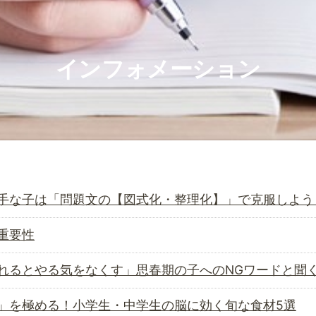
インフォメーション
手な子は「問題文の【図式化・整理化】」で克服しよう
重要性
れるとやる気をなくす」思春期の子へのNGワードと聞
」を極める！小学生・中学生の脳に効く旬な食材5選