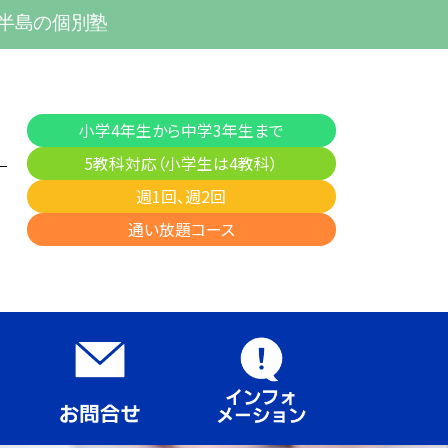
多半島の個別塾
小学4年生から中学3年生まで
5教科対応（小学生は4教科）
週1回、週2回
通い放題コース