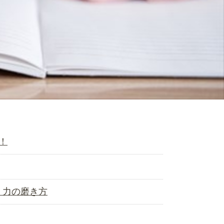
！
く力の磨き方