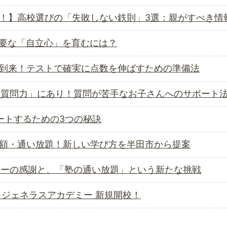
！】高校選びの「失敗しない鉄則」3選：親がすべき情
要な「自立心」を育むには？
到来！テストで確実に点数を伸ばすための準備法
「質問力」にあり！質問が苦手なお子さんへのサポート
ートするための3つの秘訣
額・通い放題！新しい学び方を半田市から提案
ミーの感謝と、「塾の通い放題」という新たな挑戦
 ジェネラスアカデミー 新規開校！