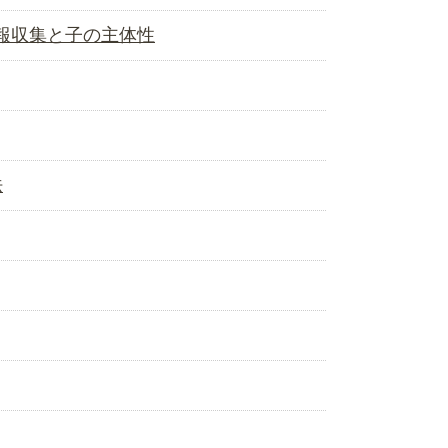
報収集と子の主体性
法