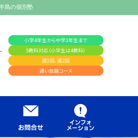
多半島の個別塾
小学4年生から中学3年生まで
5教科対応（小学生は4教科）
週1回、週2回
通い放題コース