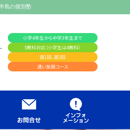
多半島の個別塾
小学4年生から中学3年生まで
5教科対応（小学生は4教科）
週1回、週2回
通い放題コース